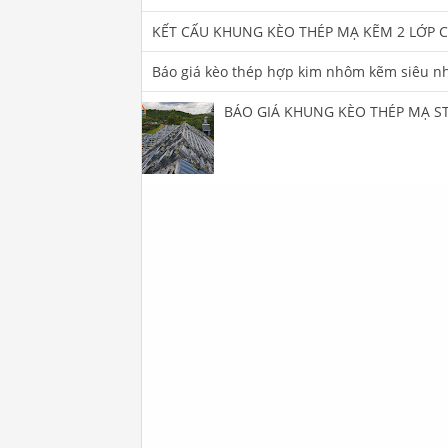
KẾT CẤU KHUNG KÈO THÉP MẠ KẼM 2 LỚP 
Báo giá kèo thép hợp kim nhôm kẽm siêu nh
BÁO GIÁ KHUNG KÈO THÉP MẠ ST