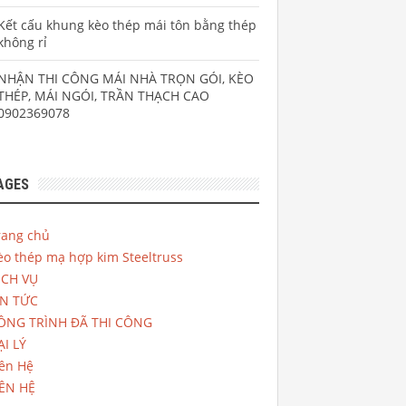
Kết cấu khung kèo thép mái tôn bằng thép
không rỉ
NHẬN THI CÔNG MÁI NHÀ TRỌN GÓI, KÈO
THÉP, MÁI NGÓI, TRẦN THẠCH CAO
0902369078
AGES
rang chủ
̀o thép mạ hợp kim Steeltruss
ỊCH VỤ
IN TỨC
ÔNG TRÌNH ĐÃ THI CÔNG
ẠI LÝ
iên Hệ
IÊN HỆ