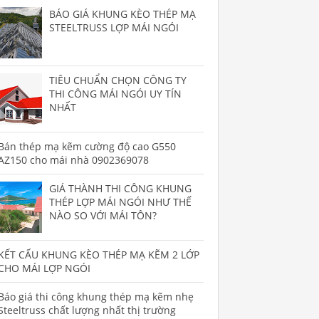
BÁO GIÁ KHUNG KÈO THÉP MẠ
STEELTRUSS LỢP MÁI NGÓI
TIÊU CHUẨN CHỌN CÔNG TY
THI CÔNG MÁI NGÓI UY TÍN
NHẤT
Bán thép mạ kẽm cường độ cao G550
AZ150 cho mái nhà 0902369078
GIÁ THÀNH THI CÔNG KHUNG
THÉP LỢP MÁI NGÓI NHƯ THẾ
NÀO SO VỚI MÁI TÔN?
KẾT CẤU KHUNG KÈO THÉP MẠ KẼM 2 LỚP
CHO MÁI LỢP NGÓI
Báo giá thi công khung thép mạ kẽm nhẹ
Steeltruss chất lượng nhất thị trường