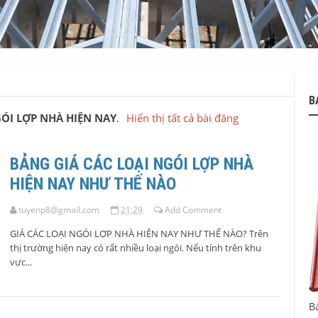
B
GÓI LỢP NHÀ HIỆN NAY
.
Hiển thị tất cả bài đăng
BẢNG GIÁ CÁC LOẠI NGÓI LỢP NHÀ
HIỆN NAY NHƯ THẾ NÀO
tuyenp8@gmail.com
21:29
Add Comment
GIÁ CÁC LOẠI NGÓI LỢP NHÀ HIỆN NAY NHƯ THẾ NÀO? Trên
thị trường hiện nay có rất nhiều loại ngói. Nếu tính trên khu
vực...
B