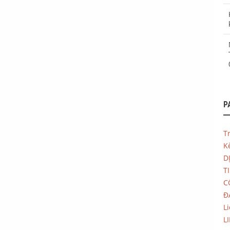
P
T
Ke
D
T
C
Đ
L
L