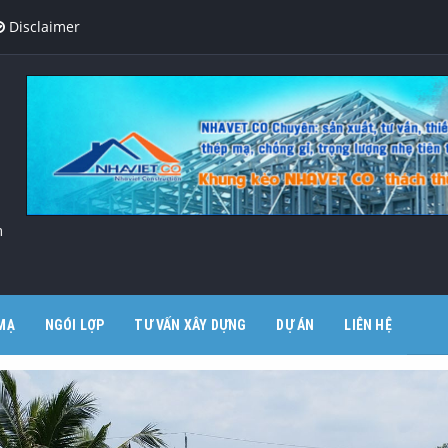
Disclaimer
m
MẠ
NGÓI LỢP
TƯ VẤN XÂY DỰNG
DỰ ÁN
LIÊN HỆ