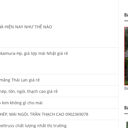
B
HÀ HIỆN NAY NHƯ THẾ NÀO
kamura-Hp, giá lợp mái Nhật giá rẻ
 măng Thái Lan giá rẻ
B
ép, tôn, ngói, thạch cao giá rẻ
 kim không gỉ cho mái
B
HÉP, MÁI NGÓI, TRẦN THẠCH CAO 0902369078
eltruss chất lượng nhất thị trường