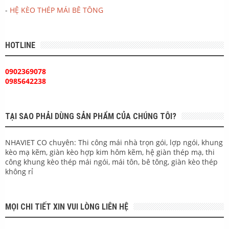
-
HỆ KÈO THÉP MÁI BÊ TÔNG
HOTLINE
0902369078
0985642238
TẠI SAO PHẢI DÙNG SẢN PHẨM CỦA CHÚNG TÔI?
NHAVIET CO chuyên: Thi công mái nhà trọn gói, lợp ngói, khung
kèo mạ kẽm, giàn kèo hợp kim hôm kẽm, hệ giàn thép mạ, thi
công khung kèo thép mái ngói, mái tôn, bê tông, giàn kèo thép
không rỉ
MỌI CHI TIẾT XIN VUI LÒNG LIÊN HỆ