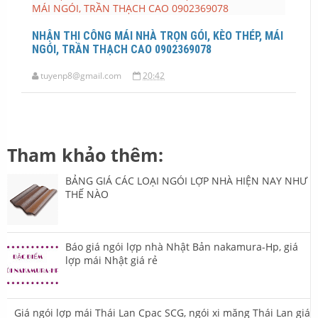
NHẬN THI CÔNG MÁI NHÀ TRỌN GÓI, KÈO THÉP, MÁI
NGÓI, TRẦN THẠCH CAO 0902369078
tuyenp8@gmail.com
20:42
Tham khảo thêm:
BẢNG GIÁ CÁC LOẠI NGÓI LỢP NHÀ HIỆN NAY NHƯ
THẾ NÀO
Báo giá ngói lợp nhà Nhật Bản nakamura-Hp, giá
lợp mái Nhật giá rẻ
Giá ngói lợp mái Thái Lan Cpac SCG, ngói xi măng Thái Lan giá