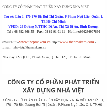
CÔNG TY CỔ PHẦN PHÁT TRIỂN XÂY DỰNG NHÀ VIỆT
Trụ sở: Lầu 1, 170-170 Bis Bùi Thị Xuân, P.Phạm Ngũ Lão, Quận 1,
TP.Hồ Chí Minh
VPDD: 29 Đường N,TTHC Dĩ An, Thị Xã Dĩ An, Bình Dương.
Tel : 08 682 666 55 - Fax: 08 62 91 01 11 - Hotline:0902369078
90
www.thepmakem.vn
www.thepmakem.com
8
Web:http://
http://
-
Email : nhaviet@thepmakem.vn
Nhà máy:222 Ql 1K, P.Linh Xuân, Q.Thủ Đức, TP.Hồ Chí Minh
CÔNG TY CỔ PHẦN PHÁT TRIỂN
XÂY DỰNG NHÀ VIỆT
CÔNG TY CỔ PHẦN PHÁT TRIỂN XÂY DỰNG NHÀ VIỆT Ad : Lầu 1,
170-170 Bis đường Bùi Thị Xuân, P.Phạm Ngũ Lão, Q.1, TP.Hồ