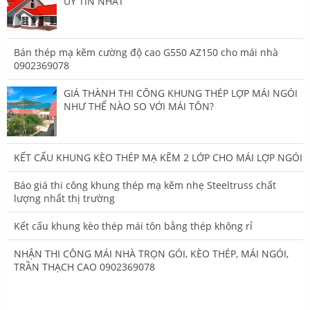
UY TÍN NHẤT
Bán thép mạ kẽm cường độ cao G550 AZ150 cho mái nhà
0902369078
GIÁ THÀNH THI CÔNG KHUNG THÉP LỢP MÁI NGÓI
NHƯ THẾ NÀO SO VỚI MÁI TÔN?
KẾT CẤU KHUNG KÈO THÉP MẠ KẼM 2 LỚP CHO MÁI LỢP NGÓI
Báo giá thi công khung thép mạ kẽm nhẹ Steeltruss chất
lượng nhất thị trường
Kết cấu khung kèo thép mái tôn bằng thép không rỉ
NHẬN THI CÔNG MÁI NHÀ TRỌN GÓI, KÈO THÉP, MÁI NGÓI,
TRẦN THẠCH CAO 0902369078