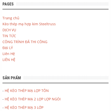
PAGES
Trang chủ
Kèo thép mạ hợp kim Steeltruss
DỊCH VỤ
TIN TỨC
CÔNG TRÌNH ĐÃ THI CÔNG
ĐẠI LÝ
Liên Hệ
LIÊN HỆ
SẢN PHẨM
-
HỆ KÈO THÉP MẠ LỢP TÔN
-
HỆ KÈO THÉP MẠ 2 LỢP LỢP NGÓI
-
HỆ KÈO THÉP MẠ 3 LỚP