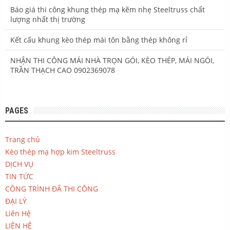
Báo giá thi công khung thép mạ kẽm nhẹ Steeltruss chất
lượng nhất thị trường
Kết cấu khung kèo thép mái tôn bằng thép không rỉ
NHẬN THI CÔNG MÁI NHÀ TRỌN GÓI, KÈO THÉP, MÁI NGÓI,
TRẦN THẠCH CAO 0902369078
PAGES
Trang chủ
Kèo thép mạ hợp kim Steeltruss
DỊCH VỤ
TIN TỨC
CÔNG TRÌNH ĐÃ THI CÔNG
ĐẠI LÝ
Liên Hệ
LIÊN HỆ