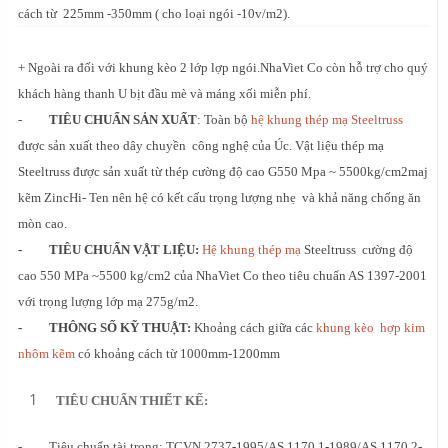
cách từ 225mm -350mm ( cho loại ngói -10v/m2).
+ Ngoài ra đối với khung kèo 2 lớp lợp ngói.NhaViet Co còn hỗ trợ cho quý
khách hàng thanh U bịt đầu mè và máng xối miễn phí.
-
TIÊU CHUẨN SẢN XUẤT
: Toàn bộ
hệ khung thép mạ Steeltruss
được sản xuất theo dây chuyền công nghệ của Úc. Vật liệu thép mạ
Steeltruss được sản xuất từ thép cường độ cao G550 Mpa ~ 5500kg/cm2maj
kẽm ZincHi- Ten nên hệ có kết cấu trọng lượng nhẹ và khả năng chống ăn
mòn cao.
- TIÊU CHUẨN VẬT LIỆU:
Hệ khung thép mạ
Steeltruss cường độ
cao 550 MPa ~5500 kg/cm2 của NhaViet Co theo tiêu chuẩn AS 1397-2001
với trọng lượng lớp mạ 275g/m2.
- THÔNG SỐ KỸ THUẬT:
Khoảng cách giữa các
khung kèo hợp kim
nhôm kẽm
có khoảng cách từ 1000mm-1200mm
TIÊU CHUẨN THIẾT KẾ:
- Tiêu chuẩn tài trọng: TCVN 2737-1995/AS 1170.1-1989/AS 1170.2-