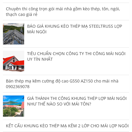
Chuyên thi công trọn gói mái nhà gồm kèo thép, tôn, ngói,
thạch cao giá rẻ
BÁO GIÁ KHUNG KÈO THÉP MẠ STEELTRUSS LỢP
MÁI NGÓI
TIÊU CHUẨN CHỌN CÔNG TY THI CÔNG MÁI NGÓI
UY TÍN NHẤT
Bán thép mạ kẽm cường độ cao G550 AZ150 cho mái nhà
0902369078
GIÁ THÀNH THI CÔNG KHUNG THÉP LỢP MÁI NGÓI
NHƯ THẾ NÀO SO VỚI MÁI TÔN?
KẾT CẤU KHUNG KÈO THÉP MẠ KẼM 2 LỚP CHO MÁI LỢP NGÓI