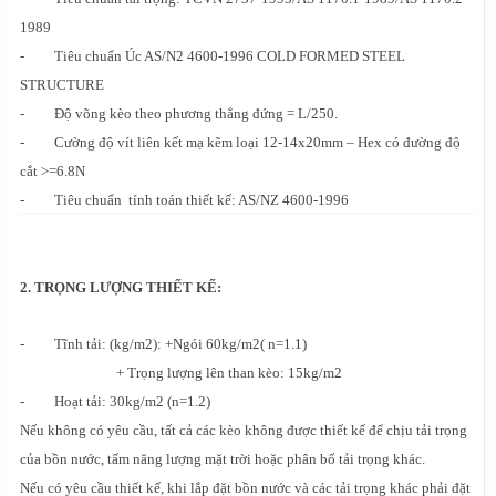
1989
- Tiêu chuẩn Úc AS/N2 4600-1996 COLD FORMED STEEL
STRUCTURE
- Độ võng kèo theo phương thẳng đứng = L/250.
- Cường độ vít liên kết mạ kẽm loại 12-14x20mm – Hex có đường độ
cắt >=6.8N
- Tiêu chuẩn tính toán thiết kế: AS/NZ 4600-1996
2. TRỌNG LƯỢNG THIẾT KẾ:
- Tĩnh tải: (kg/m2): +Ngói 60kg/m2( n=1.1)
+ Trọng lượng lên than kèo: 15kg/m2
- Hoạt tải: 30kg/m2 (n=1.2)
Nếu không có yêu cầu, tất cả các kèo không được thiết kế để chịu tải trọng
của bồn nước, tấm năng lượng mặt trời hoặc phân bố tải trọng khác.
Nếu có yêu cầu thiết kế, khi lắp đặt bồn nước và các tải trọng khác phải đặt