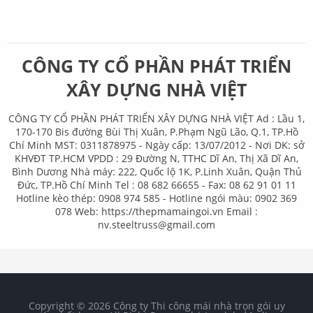
CÔNG TY CỔ PHẦN PHÁT TRIỂN
XÂY DỰNG NHÀ VIỆT
CÔNG TY CỔ PHẦN PHÁT TRIỂN XÂY DỰNG NHÀ VIỆT Ad : Lầu 1,
170-170 Bis đường Bùi Thị Xuân, P.Phạm Ngũ Lão, Q.1, TP.Hồ
Chí Minh MST: 0311878975 - Ngày cấp: 13/07/2012 - Nơi DK: sở
KHVĐT TP.HCM VPDD : 29 Đường N, TTHC Dĩ An, Thị Xã Dĩ An,
Bình Dương Nhà máy: 222, Quốc lộ 1K, P.Linh Xuân, Quận Thủ
Đức, TP.Hồ Chí Minh Tel : 08 682 66655 - Fax: 08 62 91 01 11
Hotline kèo thép: 0908 974 585 - Hotline ngói màu: 0902 369
078 Web: https://thepmamaingoi.vn Email :
nv.steeltruss@gmail.com
Copyright ©
2026
Công ty Thi công mái nhà trọn gói uy