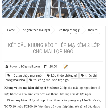
Home
hệ giàn thép mái ngói
kèo thép chống gỉ
thầu thi
công mái nhà
thi công mái nhà trọn gói
KẾT CẤU KHUNG KÈO THÉP
MẠ KẼM 2 LỚP CHO MÁI LỢP NGÓI
KẾT CẤU KHUNG KÈO THÉP MẠ KẼM 2 LỚP
CHO MÁI LỢP NGÓI
tuyenp8@gmail.com
20:50
hệ giàn thép mái ngói
kèo thép chống gỉ
thầu thi
công mái nhà
thi công mái nhà trọn gói
Khung vì kèo mạ kẽm chống rỉ
Steeltruss 2 lớp cho mái lợp ngói được tổ
hợp từ các vì kèo hình chữ A và các thanh lito mạ kẽm để lợp ngói.
+
Vì kèo mạ kẽm
: Được tổ hợp từ các thanh
cầu phong mạ kẽm
TC75.75,
TC75.10 hoặc TC100.10 ( tùy theo độ vượt nhịp kinh tế), tất cả đều được