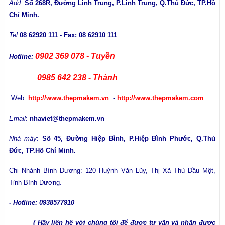
Add
:
Số 268R, Đường Linh Trung, P.Linh Trung, Q.Thủ Đức, TP.Hồ
Chí Minh.
Tel
:
08 62920 111 - Fax: 08 62910 111
0902 369 078 - Tuyền
Hotline:
0985 642 238 - Thành
Web:
http://www.thepmakem.vn
-
http://www.thepmakem.com
Email
:
nhaviet@thepmakem.vn
Nhà máy
:
Số 45, Đường Hiệp Bình, P.Hiệp Bình Phước, Q.Thủ
Đức, TP.Hồ Chí Minh.
Chi Nhánh Bình Dương:
120 Huỳnh Văn Lũy, Thị Xã Thủ Dầu Một,
Tỉnh Bình Dương.
- Hotline: 0938577910
( Hãy liên hệ với chúng tôi để được tư vấn và nhận được