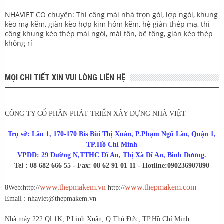
NHAVIET CO chuyên: Thi công mái nhà trọn gói, lợp ngói, khung
kèo mạ kẽm, giàn kèo hợp kim hôm kẽm, hệ giàn thép mạ, thi
công khung kèo thép mái ngói, mái tôn, bê tông, giàn kèo thép
không rỉ
MỌI CHI TIẾT XIN VUI LÒNG LIÊN HỆ
CÔNG TY CỔ PHẦN PHÁT TRIỂN XÂY DỰNG NHÀ VIỆT
Trụ sở: Lầu 1, 170-170 Bis Bùi Thị Xuân, P.Phạm Ngũ Lão, Quận 1,
TP.Hồ Chí Minh
VPDD: 29 Đường N,TTHC Dĩ An, Thị Xã Dĩ An, Bình Dương.
Tel : 08 682 666 55 - Fax: 08 62 91 01 11 - Hotline:0902369078
90
www.thepmakem.vn
www.thepmakem.com
8
Web:http://
http://
-
Email : nhaviet@thepmakem.vn
Nhà máy:222 Ql 1K, P.Linh Xuân, Q.Thủ Đức, TP.Hồ Chí Minh