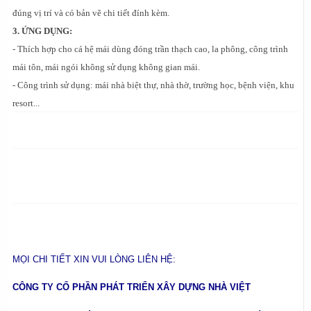
đúng vị trí và có bản vẽ chi tiết đính kèm.
3. ỨNG DỤNG:
- Thích hợp cho cá hệ mái dùng đóng trần thạch cao, la phông, công trình
mái tôn, mái ngói không sử dụng không gian mái.
- Công trình sử dụng: mái nhà biệt thự, nhà thờ, trường học, bệnh viện, khu
resort...
MỌI CHI TIẾT XIN VUI LÒNG LIÊN HỆ:
CÔNG TY CỔ PHẦN PHÁT TRIỂN XÂY DỰNG NHÀ VIỆT