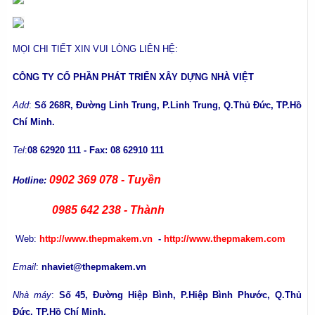
MỌI CHI TIẾT XIN VUI LÒNG LIÊN HỆ:
CÔNG TY CỔ PHẦN PHÁT TRIỂN XÂY DỰNG NHÀ VIỆT
Add
:
Số 268R, Đường Linh Trung, P.Linh Trung, Q.Thủ Đức, TP.Hồ
Chí Minh.
Tel
:
08 62920 111 - Fax: 08 62910 111
0902 369 078 - Tuyền
Hotline:
0985 642 238 - Thành
Web:
http://www.thepmakem.vn
-
http://www.thepmakem.com
Email
:
nhaviet@thepmakem.vn
Nhà máy
:
Số 45, Đường Hiệp Bình, P.Hiệp Bình Phước, Q.Thủ
Đức, TP.Hồ Chí Minh.