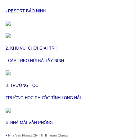
- RESORT BẢO NINH
2. KHU VUI CHƠI GIẢI TRÍ:
- CÁP TREO NÚI BÀ TÂY NINH
3. TRƯỜNG HỌC
TRƯỜNG HỌC PHƯỚC TĨNH-LONG HẢI
4. NHÀ MÁI VĂN PHÒNG
-
Nhà Văn Phòng Cty TNHH Yuan Chang