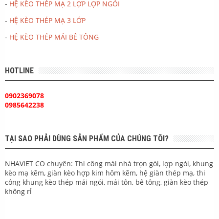
-
HỆ KÈO THÉP MẠ 2 LỢP LỢP NGÓI
-
HỆ KÈO THÉP MẠ 3 LỚP
-
HỆ KÈO THÉP MÁI BÊ TÔNG
HOTLINE
0902369078
0985642238
TẠI SAO PHẢI DÙNG SẢN PHẨM CỦA CHÚNG TÔI?
NHAVIET CO chuyên: Thi công mái nhà trọn gói, lợp ngói, khung
kèo mạ kẽm, giàn kèo hợp kim hôm kẽm, hệ giàn thép mạ, thi
công khung kèo thép mái ngói, mái tôn, bê tông, giàn kèo thép
không rỉ