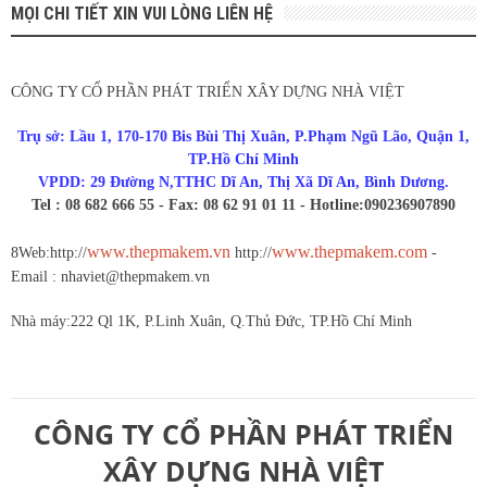
MỌI CHI TIẾT XIN VUI LÒNG LIÊN HỆ
CÔNG TY CỔ PHẦN PHÁT TRIỂN XÂY DỰNG NHÀ VIỆT
Trụ sở: Lầu 1, 170-170 Bis Bùi Thị Xuân, P.Phạm Ngũ Lão, Quận 1,
TP.Hồ Chí Minh
VPDD: 29 Đường N,TTHC Dĩ An, Thị Xã Dĩ An, Bình Dương.
Tel : 08 682 666 55 - Fax: 08 62 91 01 11 - Hotline:0902369078
90
www.thepmakem.vn
www.thepmakem.com
8
Web:http://
http://
-
Email : nhaviet@thepmakem.vn
Nhà máy:222 Ql 1K, P.Linh Xuân, Q.Thủ Đức, TP.Hồ Chí Minh
CÔNG TY CỔ PHẦN PHÁT TRIỂN
XÂY DỰNG NHÀ VIỆT