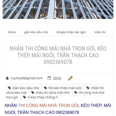
Home
giàn kèo siêu nhẹ
hệ giàn thép mái ngói
nhận thi
công kèo mái
thầu thi công mái nhà
thi công mái nhà trọn gói
vì kèo thép chống rỉ
NHẬN THI CÔNG MÁI NHÀ TRỌN GÓI, KÈO THÉP, MÁI
NHẬN THI CÔNG MÁI NHÀ TRỌN GÓI, KÈO
NGÓI, TRẦN THẠCH CAO 0902369078
THÉP, MÁI NGÓI, TRẦN THẠCH CAO
0902369078
tuyenp8@gmail.com
20:42
giàn kèo siêu nhẹ
hệ giàn thép mái ngói
nhận thi
công kèo mái
thầu thi công mái nhà
thi công mái nhà
trọn gói
vì kèo thép chống rỉ
NHẬN
THI CÔNG MÁI NHÀ TRỌN GÓI
, KÈO THÉP, MÁI
NGÓI, TRẦN THẠCH CAO 0902369078