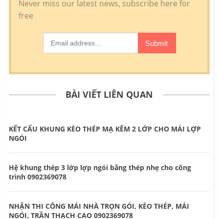
BÀI VIẾT LIÊN QUAN
KẾT CẤU KHUNG KÈO THÉP MẠ KẼM 2 LỚP CHO MÁI LỢP
NGÓI
Hệ khung thép 3 lớp lợp ngói bằng thép nhẹ cho công
trình 0902369078
NHẬN THI CÔNG MÁI NHÀ TRỌN GÓI, KÈO THÉP, MÁI
NGÓI, TRẦN THẠCH CAO 0902369078