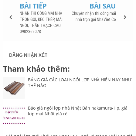
BÀI TIẾP
BÀI SAU
NHẬN THI CÔNG MÁI NHÀ
Chuyên nhận thi công mái
TRỌN GÓI, KÈO THÉP, MÁI
nhà trọn gói NhaViet Co
NGÓI, TRẦN THẠCH CAO
0902369078
ĐĂNG NHẬN XÉT
Tham khảo thêm:
BẢNG GIÁ CÁC LOẠI NGÓI LỢP NHÀ HIỆN NAY NHƯ
THẾ NÀO
Báo giá ngói lợp nhà Nhật Bản nakamura-Hp, giá
lợp mái Nhật giá rẻ