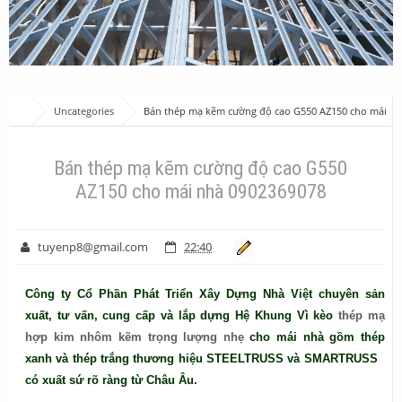
Uncategories
Bán thép mạ kẽm cường độ cao G550 AZ150 cho mái
nhà 0902369078
Bán thép mạ kẽm cường độ cao G550
AZ150 cho mái nhà 0902369078
tuyenp8@gmail.com
22:40
Công ty Cổ Phần Phát Triển Xây Dựng Nhà Việt chuyên sản
xuất, tư vấn, cung cấp và lắp dựng Hệ Khung Vì kèo
thép mạ
hợp kim nhôm kẽm trọng lượng nhẹ
cho mái nhà gồm thép
xanh và thép trắng thương hiệu STEELTRUSS và SMARTRUSS
có xuất sứ rõ ràng từ Châu Âu.