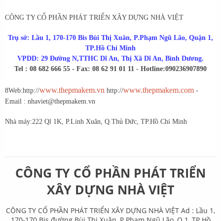
CÔNG TY CỔ PHẦN PHÁT TRIỂN XÂY DỰNG NHÀ VIỆT
Trụ sở: Lầu 1, 170-170 Bis Bùi Thị Xuân, P.Phạm Ngũ Lão, Quận 1,
TP.Hồ Chí Minh
VPDD: 29 Đường N,TTHC Dĩ An, Thị Xã Dĩ An, Bình Dương.
Tel : 08 682 666 55 - Fax: 08 62 91 01 11 - Hotline:0902369078
90
www.thepmakem.vn
www.thepmakem.com
8
Web:http://
http://
-
Email : nhaviet@thepmakem.vn
Nhà máy:222 Ql 1K, P.Linh Xuân, Q.Thủ Đức, TP.Hồ Chí Minh
CÔNG TY CỔ PHẦN PHÁT TRIỂN
XÂY DỰNG NHÀ VIỆT
CÔNG TY CỔ PHẦN PHÁT TRIỂN XÂY DỰNG NHÀ VIỆT Ad : Lầu 1,
170-170 Bis đường Bùi Thị Xuân, P.Phạm Ngũ Lão, Q.1, TP.Hồ