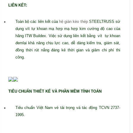
LIÊN KẾT:
Toàn bộ các liên kết của
hệ giàn kèo thép
STEELTRUSS sử
dụng vít tự khoan mạ hợp mạ hợp kim cường độ cao của
hãng ITW Buildex. Việc sử dụng liên kết bằng vít tự khoan
đemlại khả năng chịu lực cao, dễ dàng kiểm tra, giám sát,
đồng thời rút nắng đáng kẻ thời gian và giảm chi phí thi
công.
TIÊU CHUẨN THIẾT KẾ VÀ PHẦN MỀM TÍNH TOÁN
Tiêu chuẩn Việt Nam vè tải trọng và tác động TCVN 2737-
1995.