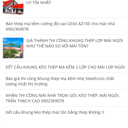
UY TÍN NHẤT
Bán thép mạ kẽm cường độ cao G550 AZ150 cho mái nhà
0902369078
GIÁ THÀNH THI CÔNG KHUNG THÉP LỢP MÁI NGÓI
NHƯ THẾ NÀO SO VỚI MÁI TÔN?
KẾT CẤU KHUNG KÈO THÉP MẠ KẼM 2 LỚP CHO MÁI LỢP NGÓI
Báo giá thi công khung thép mạ kẽm nhẹ Steeltruss chất
lượng nhất thị trường
NHẬN THI CÔNG MÁI NHÀ TRỌN GÓI, KÈO THÉP, MÁI NGÓI,
TRẦN THẠCH CAO 0902369078
Kết cấu khung kèo thép mái tôn bằng thép không rỉ