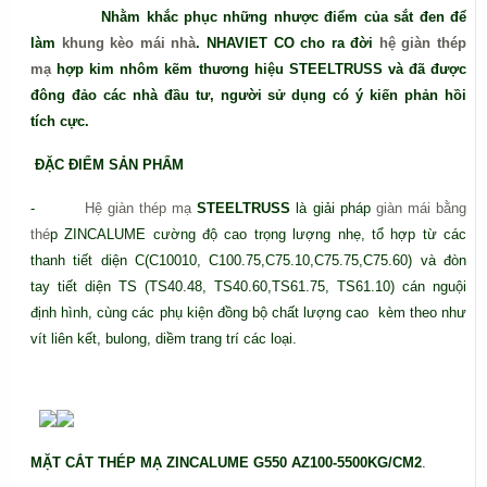
Nhằm khắc phục những nhược điểm của sắt đen để
làm
khung kèo mái nhà
. NHAVIET CO cho ra đời
hệ giàn thép
mạ
hợp kim nhôm kẽm thương hiệu STEELTRUSS và đã được
đông đảo các nhà đầu tư, người sử dụng có ý kiến phản hồi
tích cực.
ĐẶC ĐIỂM SẢN PHẨM
-
Hệ giàn thép mạ
STEELTRUSS
là giải pháp
giàn mái bằng
thé
p
ZINCALUME cường độ cao trọng lượng nhẹ, tổ hợp từ các
thanh tiết diện C(C10010, C100.75,C75.10,C75.75,C75.60) và đòn
tay tiết diện TS (TS40.48, TS40.60,TS61.75, TS61.10) cán nguội
định hình, cùng các phụ kiện đồng bộ chất lượng cao kèm theo như
vít liên kết, bulong, diềm trang trí các loại.
MẶT CẮT THÉP MẠ ZINCALUME G550 AZ100-5500KG/CM2
.