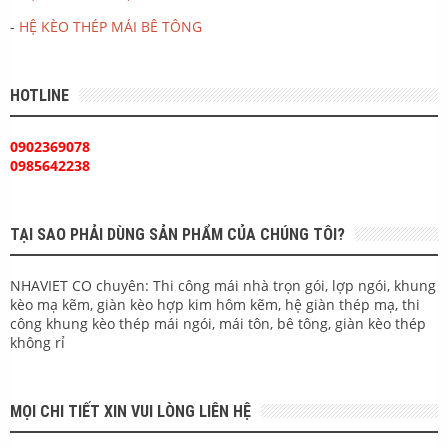
-
HỆ KÈO THÉP MÁI BÊ TÔNG
HOTLINE
0902369078
0985642238
TẠI SAO PHẢI DÙNG SẢN PHẨM CỦA CHÚNG TÔI?
NHAVIET CO chuyên: Thi công mái nhà trọn gói, lợp ngói, khung
kèo mạ kẽm, giàn kèo hợp kim hôm kẽm, hệ giàn thép mạ, thi
công khung kèo thép mái ngói, mái tôn, bê tông, giàn kèo thép
không rỉ
MỌI CHI TIẾT XIN VUI LÒNG LIÊN HỆ