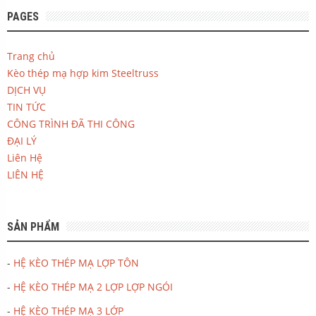
PAGES
Trang chủ
Kèo thép mạ hợp kim Steeltruss
DỊCH VỤ
TIN TỨC
CÔNG TRÌNH ĐÃ THI CÔNG
ĐẠI LÝ
Liên Hệ
LIÊN HỆ
SẢN PHẨM
-
HỆ KÈO THÉP MẠ LỢP TÔN
-
HỆ KÈO THÉP MẠ 2 LỢP LỢP NGÓI
-
HỆ KÈO THÉP MẠ 3 LỚP