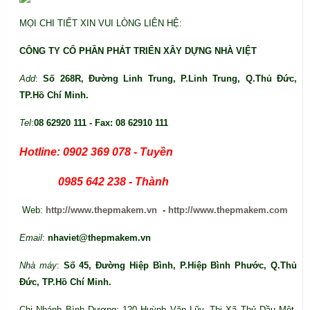
MỌI CHI TIẾT XIN VUI LÒNG LIÊN HỆ:
CÔNG TY CỔ PHẦN PHÁT TRIỂN XÂY DỰNG NHÀ VIỆT
Add
:
Số 268R, Đường Linh Trung, P.Linh Trung, Q.Thủ Đức,
TP.Hồ Chí Minh.
Tel
:
08 62920 111 - Fax: 08 62910 111
Hotline: 0902 369 078 - Tuyền
0985 642 238 - Thành
Web:
http://www.thepmakem.vn
-
http://www.thepmakem.com
Email
:
nhaviet@thepmakem.vn
Nhà máy
:
Số 45, Đường Hiệp Bình, P.Hiệp Bình Phước, Q.Thủ
Đức, TP.Hồ Chí Minh.
Chi Nhánh Bình Dương:
120 Huỳnh Văn Lũy, Thị Xã Thủ Dầu Một,