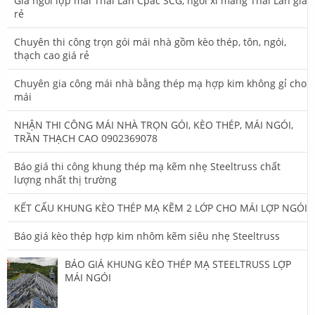
Giá ngói lợp mái Thái Lan Cpac SCG, ngói xi măng Thái Lan giá
rẻ
Chuyên thi công trọn gói mái nhà gồm kèo thép, tôn, ngói,
thạch cao giá rẻ
Chuyên gia công mái nhà bằng thép mạ hợp kim không gỉ cho
mái
NHẬN THI CÔNG MÁI NHÀ TRỌN GÓI, KÈO THÉP, MÁI NGÓI,
TRẦN THẠCH CAO 0902369078
Báo giá thi công khung thép mạ kẽm nhẹ Steeltruss chất
lượng nhất thị trường
KẾT CẤU KHUNG KÈO THÉP MẠ KẼM 2 LỚP CHO MÁI LỢP NGÓI
Báo giá kèo thép hợp kim nhôm kẽm siêu nhẹ Steeltruss
BÁO GIÁ KHUNG KÈO THÉP MẠ STEELTRUSS LỢP
MÁI NGÓI