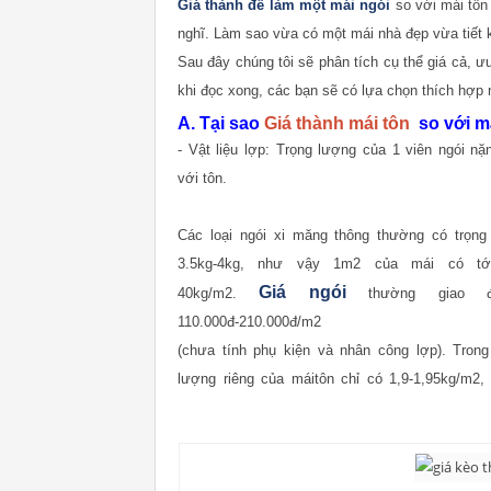
Giá thành để làm một mái ngói
so với mái tôn
nghĩ. Làm sao vừa có một mái nhà đẹp vừa tiết k
Sau đây chúng tôi sẽ phân tích cụ thể giá cả,
khi đọc xong, các bạn sẽ có lựa chọn thích hợp 
A. Tại sao
Giá thành mái tôn
so với m
- Vật liệu lợp: Trọng lượng của 1 viên ngói n
với tôn.
Các loại ngói xi măng thông thường có trọng
3.5kg-4kg, như vậy 1m2 của mái có t
Giá ngói
40kg/m2.
thường giao đ
110.000đ-210.000đ/m2
(chưa tính phụ kiện và nhân công lợp). Trong
lượng riêng của mái
tôn chỉ có 1,9-1,95kg/m2,