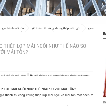
giá thành mái tôn
giá thành thi công khung thép mái ngói
giá vì
B
ÁI NGÓI NHƯ THẾ NÀO SO VỚI MÁI TÔN?
G THÉP LỢP MÁI NGÓI NHƯ THẾ NÀO SO
VỚI MÁI TÔN?
giá thành mái tôn
giá thành thi công khung thép mái ngói
ÉP LỢP MÁI NGÓI NHƯ THẾ NÀO SO VỚI MÁI TÔN?
ề giá thành thi công khung thép lợp mái ngói và mái tôn một cách rõ
B