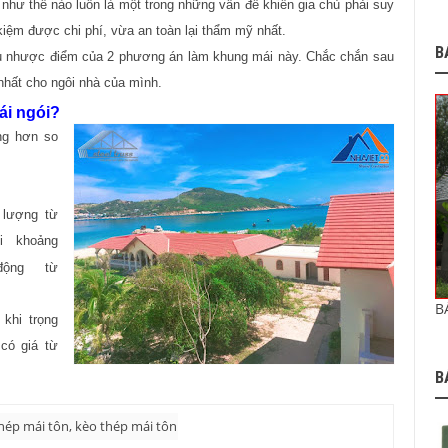
 như thế nào luôn là một trong những vấn đề khiến gia chủ phải suy
iệm được chi phí, vừa an toàn lại thẩm mỹ nhất.
B
 ưu nhược điểm của 2 phương án làm khung mái này. Chắc chắn sau
nhất cho ngôi nhà của mình.
ái ngói?
ặng hơn so
 lượng từ
ới
khoảng
ộng từ
B
 khi trọng
 có giá từ
B