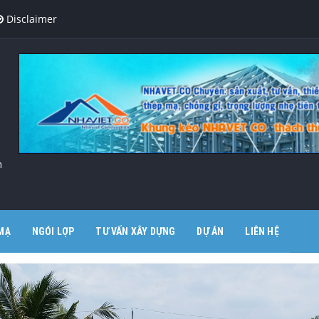
Disclaimer
m
MẠ
NGÓI LỢP
TƯ VẤN XÂY DỰNG
DỰ ÁN
LIÊN HỆ