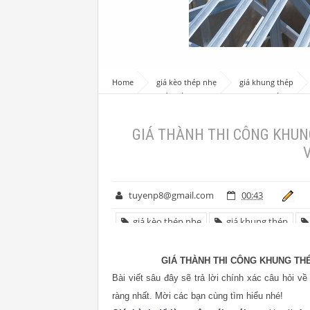
Home
giá kèo thép nhẹ
giá khung thép
kèo thép
GIÁ THÀNH THI CÔNG KHUNG THÉP LỢP M
GIÁ THÀNH THI CÔNG KHUN
tuyenp8@gmail.com
00:43
giá kèo thép nhẹ
giá khung thép
giá vì kèo thép
GIÁ THÀNH THI CÔNG KHUNG TH
Bài viết sâu đây sẽ trả lời chính xác câu hỏi v
ràng nhất. Mời các bạn cùng tìm hiểu nhé!