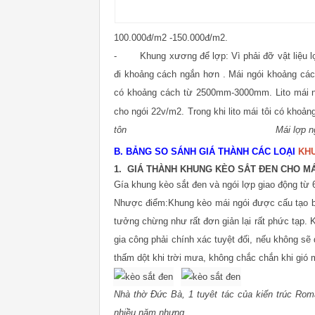
100.000đ/m2 -150.000đ/m2.
- Khung xương để lợp: Vì phải đỡ vật liệu lợp 
đi
khoảng cách ngắn hơn . Mái ngói khoảng cá
có khoảng cách từ 2500mm-3000mm
. Lito má
cho ngói 22v/m2. Trong khi lito mái tôi có kh
tôn
Mái lợp n
B. BẢNG SO SÁNH GIÁ THÀNH CÁC LOẠI
KH
1. GIÁ THÀNH KHUNG KÈO SẮT ĐEN CHO MÁ
Gía khung kèo sắt đen và ngói lợp giao động từ
Nhược điểm:Khung kèo mái ngói được cấu tạo b
tưởng chừng như rất đơn giản lại rất phức tạp. 
gia công phải chính xác tuyệt đối, nếu không sẽ
thấm dột khi trời mưa, không chắc chắn khi gió 
Nhà thờ Đức Bà, 1 tuyêt tác của kiến trúc Rom
nhiều năm nhưng