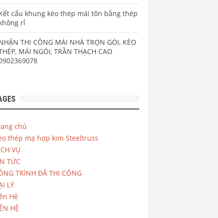
Kết cấu khung kèo thép mái tôn bằng thép
không rỉ
NHẬN THI CÔNG MÁI NHÀ TRỌN GÓI, KÈO
THÉP, MÁI NGÓI, TRẦN THẠCH CAO
0902369078
AGES
rang chủ
̀o thép mạ hợp kim Steeltruss
ỊCH VỤ
IN TỨC
ÔNG TRÌNH ĐÃ THI CÔNG
ẠI LÝ
iên Hệ
IÊN HỆ