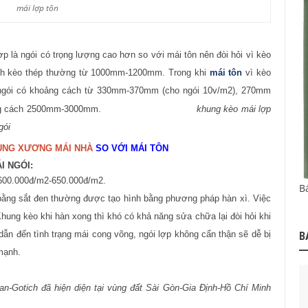
mái lợp tôn
là ngói có trọng lượng cao hơn so với mái tôn nên đòi hỏi vì kèo
ch kèo thép
thường từ
1000mm-1200mm
. Trong khi
mái tôn
vì kèo
i ngói có khoảng cách từ 330mm-370mm (cho ngói 10v/m2), 270mm
oảng cách 2500mm-3000mm.
khung kèo mái lợp
gói
UNG XƯƠNG MÁI NHÀ
SO VỚI MÁI TÔN
I NGÓI:
 600.000đ/m2-650.000đ/m2.
B
ằng sắt đen thường được tạo hình bằng phương pháp hàn xì. Việc
Khung kèo khi hàn xong thì khó có khả năng sửa chữa lại đòi hỏi khi
 dẫn đến tình trạng mái cong võng, ngói lợp không cẩn thận sẽ dễ bị
B
mạnh.
an-Gotich đã hiện diện tại vùng đất Sài Gòn-Gia Định-Hồ Chí Minh