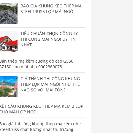
BÁO GIÁ KHUNG KÈO THÉP MẠ
STEELTRUSS LỢP MÁI NGÓI
TIÊU CHUẨN CHỌN CÔNG TY
THI CÔNG MÁI NGÓI UY TÍN
NHẤT
Bán thép mạ kẽm cường độ cao G550
AZ150 cho mái nhà 0902369078
GIÁ THÀNH THI CÔNG KHUNG
THÉP LỢP MÁI NGÓI NHƯ THẾ
NÀO SO VỚI MÁI TÔN?
KẾT CẤU KHUNG KÈO THÉP MẠ KẼM 2 LỚP
CHO MÁI LỢP NGÓI
Báo giá thi công khung thép mạ kẽm nhẹ
Steeltruss chất lượng nhất thị trường