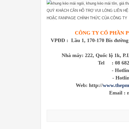
QUÝ KHÁCH CẦN HỖ TRỢ VUI LÒNG LIÊN H
HOẶC FANPAGE CHÍNH THỨC CỦA CÔNG TY 
CÔNG TY CỔ PHẦN P
VPĐD : Lầu 1, 170-170 Bis đường
Nhà máy: 222, Quốc lộ 1k, P
Tel : 08 682 
- Hotline BP
- Hotline B
Web: http://
www.thepm
Email : 