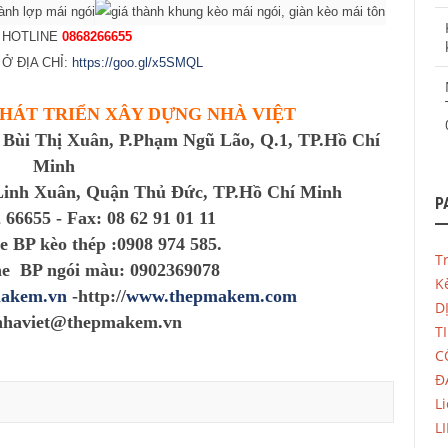
Ệ HOTLINE
0868266655
Ở ĐỊA CHỈ:
https://goo.gl/x5SMQL
HÁT TRIỂN XÂY DỰNG NHÀ VIỆT
 Bùi Thị Xuân, P.Phạm Ngũ Lão, Q.1, TP.Hồ Chí
Minh
.Linh Xuân, Quận Thủ Đức, TP.Hồ Chí Minh
P
66655 - Fax: 08 62 91 01 11
 kèo thép :0908 974 585.
T
P ngói màu: 0902369078
Ke
akem.vn
-http://
www.thepmakem.com
D
nhaviet@thepmakem.vn
T
C
Đ
L
L