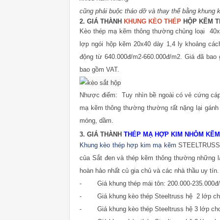
cũng phải buộc tháo dỡ và thay thế bằng khung k
2. GIÁ THÀNH
KHUNG KÈO THÉP
HỘP KẼM 
Kèo thép mạ kẽm thông thường chủng loại 40x80
lợp ngói hộp kẽm 20x40 dày 1,4 ly khoảng cách
động từ 640.000đ/m2-660.000đ/m2. Giá đã bao 
bao gồm VAT.
Nhược điểm: Tuy nhìn bề ngoài có vẻ cứng cáp
mạ kẽm thông thường thường rất nặng lại gánh 
móng, dầm.
3. GIÁ THÀNH
THÉP MẠ HỢP KIM NHÔM KẼM
Khung kèo thép hợp kim mạ kẽm
STEELTRUSS
của Sắt đen và thép kẽm thông thường những lại
hoàn hảo nhất củ gia chủ và các nhà thầu uy tín.
- Giá khung thép mái tôn: 200.000-235.000đ
- Giá khung kèo thép Steeltruss hệ 2 lớp cho
- Giá khung kèo thép Steeltruss hệ 3 lớp cho