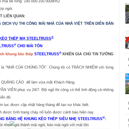
 mái bê tông: 140.000-150.000đ/m2
ợp ngói.
T LIÊN QUAN:
DỊCH VỤ THI CÔNG MÁI NHÀ CỦA NHÀ VIỆT TRÊN DIỄN ĐÀN
®
 KÈO THÉP MẠ STEELTRUSS
®
ELTRUSS
CHO MÁI TÔN
®
ành khung kèo thép
STEELTRUSS
KHIẾN GIA CHỦ TIN TƯỞNG
 “NHÀ CỦA CHÚNG TÔI”. Chúng tôi có TRÁCH NHIỆM với từng
ẢNG CÁO để làm vừa mắt Khách Hàng.
ẤN VIÊN phục vụ 24/7. Đội ngũ thi công có thể linh động cả những
iến độ.
n tục được cập nhật hàng tháng để tạo sự khác biệt.
 được tình trạng cháy nổ luôn được cảnh báo hiện nay.
®
ÔNG BẰNG
HỆ KHUNG KÈO THÉP SIÊU NHẸ
STEELTRUSS
: