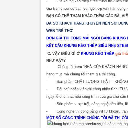
- Giá khung kèo thép Steeltruss hệ 2 lớp cho
Giá trên chưa có vật liệu ngói lợp và nhân công l
BẠN CÓ THỂ THAM KHẢO THÊM CÁC BÀI VIẾ
ĐA SỐ KHÁCH HÀNG KHUYÊN NÊN SỬ DỤNG 
WEB TRẺ THƠ
ĐƠN GIÁ THI CÔNG MÁI NGÓI BẰNG KHUNG
KẾT CẤU KHUNG KÈO THÉP SIÊU NHẸ STE
C. VẬY ĐIỀU GÌ Ở
KHUNG KÈO THÉP
giá th
NHƯ VẬY?
- Chúng tôi xem “NHÀ CỦA KHÁCH HÀNG” là
hạng mục mà chúng tôi tham gia thi công.
- Sản phầm CHẤT LƯỢNG THẬT – KHÔNG QU
- Đội ngũ nhân viên-thi công nhiệt tình. TƯ V
ngày lễ-chủ nhật nếu công trình của gia chủ cần t
- Sản phẩm vượt trội, công nghệ tiên tiến, liê
- Công nghệ thi công bằng vít tự khoan, tránh
MỘT SỐ CÔNG TRÌNH CHÚNG TÔI ĐÃ THI C