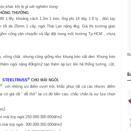
èo khác khi bị gỉ sét nghiêm trọng
THÔNG THƯỜNG
 1.8ly, khoảng cách 1.2m 1 kèo, ống phi 14 dày 1.8 ly , đòn tay
 tối đa 25mm 1 cây, ngói Thái Lan nặng 4kg. Giá thị trường giao
gồm công vận chuyển và lắp đặt trong môi trường Tp.HCM , chưa
Ba
, vững chãi nhưng cũng giống như khung kèo sắt đen. Khung kèo
thêm ngói nặng 40kg/m2 tạo thêm áp lực lên hệ thống tường, cột,
B
®
STEELTRUSS
CHO MÁI NGÓI.
®
với những ưu điểm vượt trội, khắc phục tất cả các nhược điểm
 có giá rất “ dễ thở” lại có độ bền cao, chắc chắn là sự lựa chọn
/m2
 mái lợp ngói:250.000-300.000đ/m2
 mái lợp ngói: 300.000-350.000đ/m2