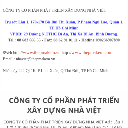
CÔNG TY CỔ PHẦN PHÁT TRIỂN XÂY DỰNG NHÀ VIỆT
Trụ sở: Lầu 1, 170-170 Bis Bùi Thị Xuân, P.Phạm Ngũ Lão, Quận 1,
TP.Hồ Chí Minh
VPDD: 29 Đường N,TTHC Dĩ An, Thị Xã Dĩ An, Bình Dương.
Tel : 08 682 666 55 - Fax: 08 62 91 01 11 - Hotline:0902369078
90
www.thepmakem.vn
www.thepmakem.com
8
Web:http://
http://
-
Email : nhaviet@thepmakem.vn
Nhà máy:222 Ql 1K, P.Linh Xuân, Q.Thủ Đức, TP.Hồ Chí Minh
CÔNG TY CỔ PHẦN PHÁT TRIỂN
XÂY DỰNG NHÀ VIỆT
CÔNG TY CỔ PHẦN PHÁT TRIỂN XÂY DỰNG NHÀ VIỆT Ad : Lầu 1,
170-170 Bis đường Bùi Thị Xuân, P.Phạm Ngũ Lão, Q.1, TP.Hồ