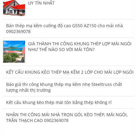
UY TÍN NHẤT
Bán thép mạ kẽm cường độ cao G550 AZ150 cho mái nhà
0902369078
GIÁ THÀNH THI CÔNG KHUNG THÉP LỢP MÁI NGÓI
NHƯ THẾ NÀO SO VỚI MÁI TÔN?
KẾT CẤU KHUNG KÈO THÉP MẠ KẼM 2 LỚP CHO MÁI LỢP NGÓI
Báo giá thi công khung thép mạ kẽm nhẹ Steeltruss chất
lượng nhất thị trường
Kết cấu khung kèo thép mái tôn bằng thép không rỉ
NHẬN THI CÔNG MÁI NHÀ TRỌN GÓI, KÈO THÉP, MÁI NGÓI,
TRẦN THẠCH CAO 0902369078