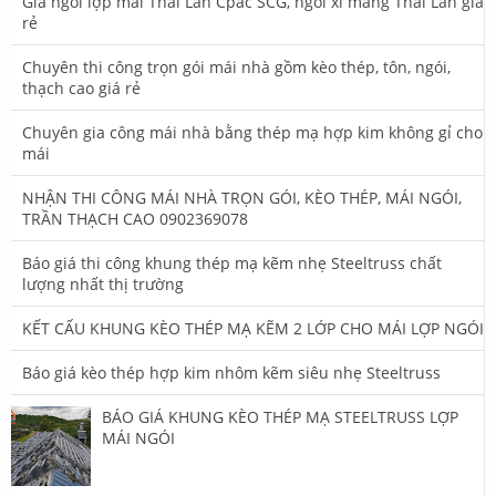
Giá ngói lợp mái Thái Lan Cpac SCG, ngói xi măng Thái Lan giá
rẻ
Chuyên thi công trọn gói mái nhà gồm kèo thép, tôn, ngói,
thạch cao giá rẻ
Chuyên gia công mái nhà bằng thép mạ hợp kim không gỉ cho
mái
NHẬN THI CÔNG MÁI NHÀ TRỌN GÓI, KÈO THÉP, MÁI NGÓI,
TRẦN THẠCH CAO 0902369078
Báo giá thi công khung thép mạ kẽm nhẹ Steeltruss chất
lượng nhất thị trường
KẾT CẤU KHUNG KÈO THÉP MẠ KẼM 2 LỚP CHO MÁI LỢP NGÓI
Báo giá kèo thép hợp kim nhôm kẽm siêu nhẹ Steeltruss
BÁO GIÁ KHUNG KÈO THÉP MẠ STEELTRUSS LỢP
MÁI NGÓI