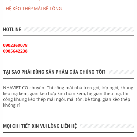
-
HỆ KÈO THÉP MÁI BÊ TÔNG
HOTLINE
0902369078
0985642238
TẠI SAO PHẢI DÙNG SẢN PHẨM CỦA CHÚNG TÔI?
NHAVIET CO chuyên: Thi công mái nhà trọn gói, lợp ngói, khung
kèo mạ kẽm, giàn kèo hợp kim hôm kẽm, hệ giàn thép mạ, thi
công khung kèo thép mái ngói, mái tôn, bê tông, giàn kèo thép
không rỉ
MỌI CHI TIẾT XIN VUI LÒNG LIÊN HỆ