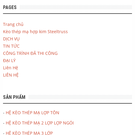
PAGES
Trang chủ
Kèo thép mạ hợp kim Steeltruss
DỊCH VỤ
TIN TỨC
CÔNG TRÌNH ĐÃ THI CÔNG
ĐẠI LÝ
Liên Hệ
LIÊN HỆ
SẢN PHẨM
-
HỆ KÈO THÉP MẠ LỢP TÔN
-
HỆ KÈO THÉP MẠ 2 LỢP LỢP NGÓI
-
HỆ KÈO THÉP MẠ 3 LỚP