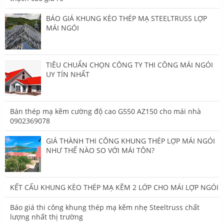
BÁO GIÁ KHUNG KÈO THÉP MẠ STEELTRUSS LỢP
MÁI NGÓI
TIÊU CHUẨN CHỌN CÔNG TY THI CÔNG MÁI NGÓI
UY TÍN NHẤT
Bán thép mạ kẽm cường độ cao G550 AZ150 cho mái nhà
0902369078
GIÁ THÀNH THI CÔNG KHUNG THÉP LỢP MÁI NGÓI
NHƯ THẾ NÀO SO VỚI MÁI TÔN?
KẾT CẤU KHUNG KÈO THÉP MẠ KẼM 2 LỚP CHO MÁI LỢP NGÓI
Báo giá thi công khung thép mạ kẽm nhẹ Steeltruss chất
lượng nhất thị trường