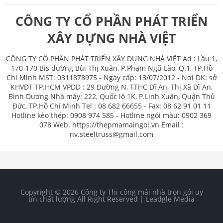
CÔNG TY CỔ PHẦN PHÁT TRIỂN
XÂY DỰNG NHÀ VIỆT
CÔNG TY CỔ PHẦN PHÁT TRIỂN XÂY DỰNG NHÀ VIỆT Ad : Lầu 1,
170-170 Bis đường Bùi Thị Xuân, P.Phạm Ngũ Lão, Q.1, TP.Hồ
Chí Minh MST: 0311878975 - Ngày cấp: 13/07/2012 - Nơi DK: sở
KHVĐT TP.HCM VPDD : 29 Đường N, TTHC Dĩ An, Thị Xã Dĩ An,
Bình Dương Nhà máy: 222, Quốc lộ 1K, P.Linh Xuân, Quận Thủ
Đức, TP.Hồ Chí Minh Tel : 08 682 66655 - Fax: 08 62 91 01 11
Hotline kèo thép: 0908 974 585 - Hotline ngói màu: 0902 369
078 Web: https://thepmamaingoi.vn Email :
nv.steeltruss@gmail.com
Copyright ©
2026
Công ty Thi công mái nhà trọn gói uy
tín chất lượng
All Right Reserved |
Leadgle Media