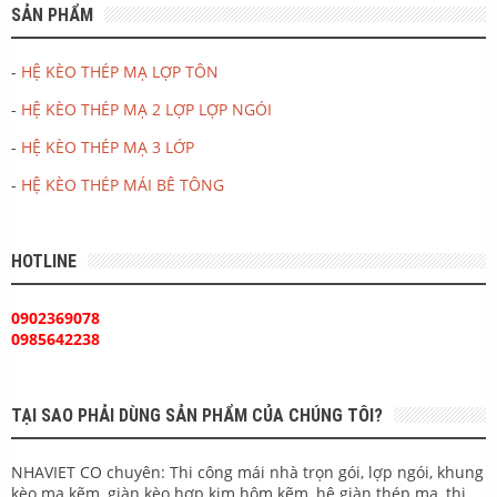
SẢN PHẨM
-
HỆ KÈO THÉP MẠ LỢP TÔN
-
HỆ KÈO THÉP MẠ 2 LỢP LỢP NGÓI
-
HỆ KÈO THÉP MẠ 3 LỚP
-
HỆ KÈO THÉP MÁI BÊ TÔNG
HOTLINE
0902369078
0985642238
TẠI SAO PHẢI DÙNG SẢN PHẨM CỦA CHÚNG TÔI?
NHAVIET CO chuyên: Thi công mái nhà trọn gói, lợp ngói, khung
kèo mạ kẽm, giàn kèo hợp kim hôm kẽm, hệ giàn thép mạ, thi