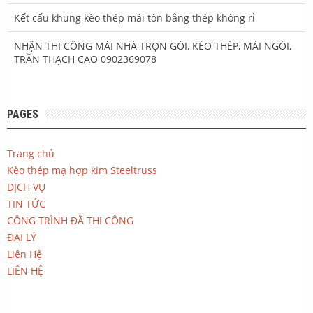
Kết cấu khung kèo thép mái tôn bằng thép không rỉ
NHẬN THI CÔNG MÁI NHÀ TRỌN GÓI, KÈO THÉP, MÁI NGÓI,
TRẦN THẠCH CAO 0902369078
PAGES
Trang chủ
Kèo thép mạ hợp kim Steeltruss
DỊCH VỤ
TIN TỨC
CÔNG TRÌNH ĐÃ THI CÔNG
ĐẠI LÝ
Liên Hệ
LIÊN HỆ