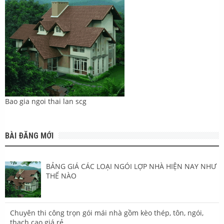
Bao gia ngoi thai lan scg
BÀI ĐĂNG MỚI
BẢNG GIÁ CÁC LOẠI NGÓI LỢP NHÀ HIỆN NAY NHƯ
THẾ NÀO
Chuyên thi công trọn gói mái nhà gồm kèo thép, tôn, ngói,
thạch cao giá rẻ