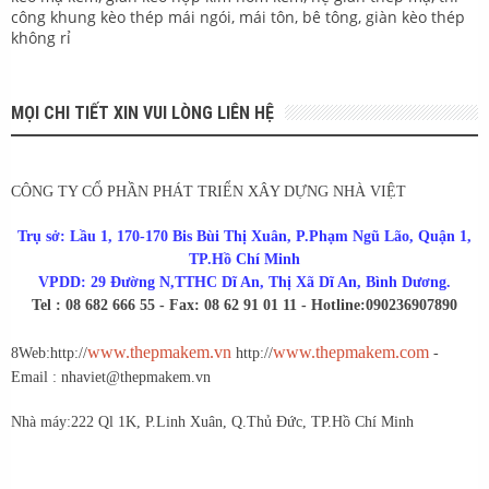
công khung kèo thép mái ngói, mái tôn, bê tông, giàn kèo thép
không rỉ
MỌI CHI TIẾT XIN VUI LÒNG LIÊN HỆ
CÔNG TY CỔ PHẦN PHÁT TRIỂN XÂY DỰNG NHÀ VIỆT
Trụ sở: Lầu 1, 170-170 Bis Bùi Thị Xuân, P.Phạm Ngũ Lão, Quận 1,
TP.Hồ Chí Minh
VPDD: 29 Đường N,TTHC Dĩ An, Thị Xã Dĩ An, Bình Dương.
Tel : 08 682 666 55 - Fax: 08 62 91 01 11 - Hotline:0902369078
90
www.thepmakem.vn
www.thepmakem.com
8
Web:http://
http://
-
Email : nhaviet@thepmakem.vn
Nhà máy:222 Ql 1K, P.Linh Xuân, Q.Thủ Đức, TP.Hồ Chí Minh