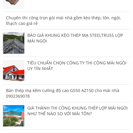
Chuyên thi công trọn gói mái nhà gồm kèo thép, tôn, ngói,
thạch cao giá rẻ
BÁO GIÁ KHUNG KÈO THÉP MẠ STEELTRUSS LỢP
MÁI NGÓI
TIÊU CHUẨN CHỌN CÔNG TY THI CÔNG MÁI NGÓI
UY TÍN NHẤT
Bán thép mạ kẽm cường độ cao G550 AZ150 cho mái nhà
0902369078
GIÁ THÀNH THI CÔNG KHUNG THÉP LỢP MÁI NGÓI
NHƯ THẾ NÀO SO VỚI MÁI TÔN?