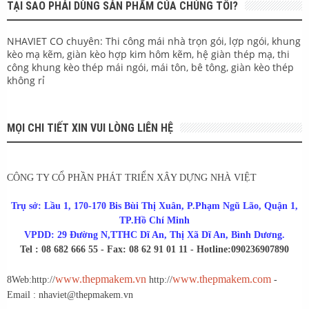
TẠI SAO PHẢI DÙNG SẢN PHẨM CỦA CHÚNG TÔI?
NHAVIET CO chuyên: Thi công mái nhà trọn gói, lợp ngói, khung
kèo mạ kẽm, giàn kèo hợp kim hôm kẽm, hệ giàn thép mạ, thi
công khung kèo thép mái ngói, mái tôn, bê tông, giàn kèo thép
không rỉ
MỌI CHI TIẾT XIN VUI LÒNG LIÊN HỆ
CÔNG TY CỔ PHẦN PHÁT TRIỂN XÂY DỰNG NHÀ VIỆT
Trụ sở: Lầu 1, 170-170 Bis Bùi Thị Xuân, P.Phạm Ngũ Lão, Quận 1,
TP.Hồ Chí Minh
VPDD: 29 Đường N,TTHC Dĩ An, Thị Xã Dĩ An, Bình Dương.
Tel : 08 682 666 55 - Fax: 08 62 91 01 11 - Hotline:0902369078
90
www.thepmakem.vn
www.thepmakem.com
8
Web:http://
http://
-
Email : nhaviet@thepmakem.vn