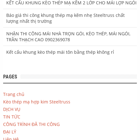
KẾT CẤU KHUNG KÈO THÉP MẠ KẼM 2 LỚP CHO MÁI LỢP NGÓI
Báo giá thi công khung thép mạ kẽm nhẹ Steeltruss chất
lượng nhất thị trường
NHẬN THI CÔNG MÁI NHÀ TRỌN GÓI, KÈO THÉP, MÁI NGÓI,
TRẦN THẠCH CAO 0902369078
Kết cấu khung kèo thép mái tôn bằng thép không rỉ
PAGES
Trang chủ
Kèo thép mạ hợp kim Steeltruss
DỊCH VỤ
TIN TỨC
CÔNG TRÌNH ĐÃ THI CÔNG
ĐẠI LÝ
Liên Hệ