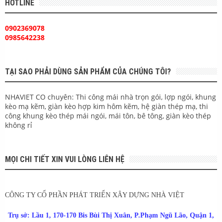
HOTLINE
0902369078
0985642238
TẠI SAO PHẢI DÙNG SẢN PHẨM CỦA CHÚNG TÔI?
NHAVIET CO chuyên: Thi công mái nhà trọn gói, lợp ngói, khung
kèo mạ kẽm, giàn kèo hợp kim hôm kẽm, hệ giàn thép mạ, thi
công khung kèo thép mái ngói, mái tôn, bê tông, giàn kèo thép
không rỉ
MỌI CHI TIẾT XIN VUI LÒNG LIÊN HỆ
CÔNG TY CỔ PHẦN PHÁT TRIỂN XÂY DỰNG NHÀ VIỆT
Trụ sở: Lầu 1, 170-170 Bis Bùi Thị Xuân, P.Phạm Ngũ Lão, Quận 1,