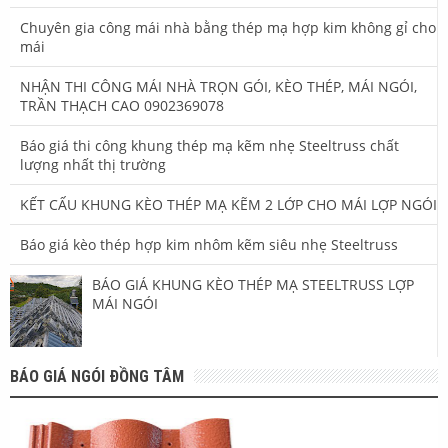
Chuyên gia công mái nhà bằng thép mạ hợp kim không gỉ cho
mái
NHẬN THI CÔNG MÁI NHÀ TRỌN GÓI, KÈO THÉP, MÁI NGÓI,
TRẦN THẠCH CAO 0902369078
Báo giá thi công khung thép mạ kẽm nhẹ Steeltruss chất
lượng nhất thị trường
KẾT CẤU KHUNG KÈO THÉP MẠ KẼM 2 LỚP CHO MÁI LỢP NGÓI
Báo giá kèo thép hợp kim nhôm kẽm siêu nhẹ Steeltruss
BÁO GIÁ KHUNG KÈO THÉP MẠ STEELTRUSS LỢP
MÁI NGÓI
BÁO GIÁ NGÓI ĐỒNG TÂM