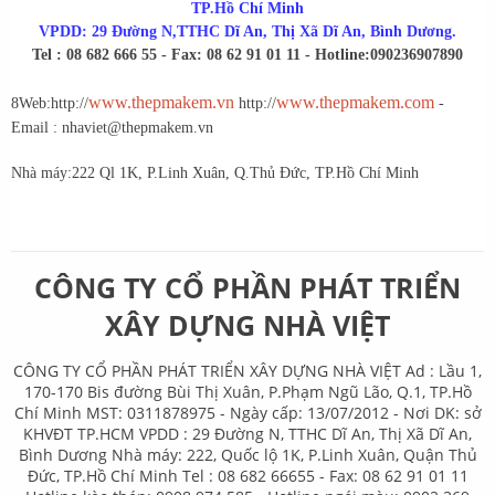
TP.Hồ Chí Minh
VPDD: 29 Đường N,TTHC Dĩ An, Thị Xã Dĩ An, Bình Dương.
Tel : 08 682 666 55 - Fax: 08 62 91 01 11 - Hotline:0902369078
90
www.thepmakem.vn
www.thepmakem.com
8
Web:http://
http://
-
Email : nhaviet@thepmakem.vn
Nhà máy:222 Ql 1K, P.Linh Xuân, Q.Thủ Đức, TP.Hồ Chí Minh
CÔNG TY CỔ PHẦN PHÁT TRIỂN
XÂY DỰNG NHÀ VIỆT
CÔNG TY CỔ PHẦN PHÁT TRIỂN XÂY DỰNG NHÀ VIỆT Ad : Lầu 1,
170-170 Bis đường Bùi Thị Xuân, P.Phạm Ngũ Lão, Q.1, TP.Hồ
Chí Minh MST: 0311878975 - Ngày cấp: 13/07/2012 - Nơi DK: sở
KHVĐT TP.HCM VPDD : 29 Đường N, TTHC Dĩ An, Thị Xã Dĩ An,
Bình Dương Nhà máy: 222, Quốc lộ 1K, P.Linh Xuân, Quận Thủ
Đức, TP.Hồ Chí Minh Tel : 08 682 66655 - Fax: 08 62 91 01 11