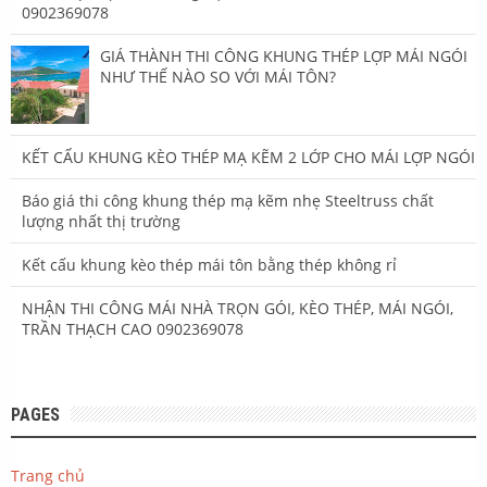
0902369078
GIÁ THÀNH THI CÔNG KHUNG THÉP LỢP MÁI NGÓI
NHƯ THẾ NÀO SO VỚI MÁI TÔN?
KẾT CẤU KHUNG KÈO THÉP MẠ KẼM 2 LỚP CHO MÁI LỢP NGÓI
Báo giá thi công khung thép mạ kẽm nhẹ Steeltruss chất
lượng nhất thị trường
Kết cấu khung kèo thép mái tôn bằng thép không rỉ
NHẬN THI CÔNG MÁI NHÀ TRỌN GÓI, KÈO THÉP, MÁI NGÓI,
TRẦN THẠCH CAO 0902369078
PAGES
Trang chủ