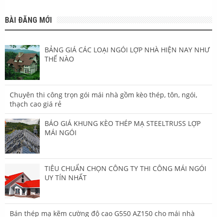
BÀI ĐĂNG MỚI
BẢNG GIÁ CÁC LOẠI NGÓI LỢP NHÀ HIỆN NAY NHƯ
THẾ NÀO
Chuyên thi công trọn gói mái nhà gồm kèo thép, tôn, ngói,
thạch cao giá rẻ
BÁO GIÁ KHUNG KÈO THÉP MẠ STEELTRUSS LỢP
MÁI NGÓI
TIÊU CHUẨN CHỌN CÔNG TY THI CÔNG MÁI NGÓI
UY TÍN NHẤT
Bán thép mạ kẽm cường độ cao G550 AZ150 cho mái nhà