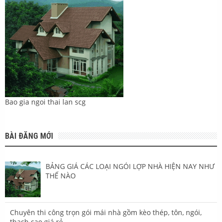
Bao gia ngoi thai lan scg
BÀI ĐĂNG MỚI
BẢNG GIÁ CÁC LOẠI NGÓI LỢP NHÀ HIỆN NAY NHƯ
THẾ NÀO
Chuyên thi công trọn gói mái nhà gồm kèo thép, tôn, ngói,
thạch cao giá rẻ