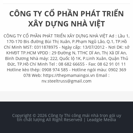
CÔNG TY CỔ PHẦN PHÁT TRIỂN
XÂY DỰNG NHÀ VIỆT
CÔNG TY CỔ PHẦN PHÁT TRIỂN XÂY DỰNG NHÀ VIỆT Ad : Lầu 1,
170-170 Bis đường Bùi Thị Xuân, P.Phạm Ngũ Lão, Q.1, TP.Hồ
Chí Minh MST: 0311878975 - Ngày cấp: 13/07/2012 - Nơi DK: sở
KHVĐT TP.HCM VPDD : 29 Đường N, TTHC Dĩ An, Thị Xã Dĩ An,
Bình Dương Nhà máy: 222, Quốc lộ 1K, P.Linh Xuân, Quận Thủ
Đức, TP.Hồ Chí Minh Tel : 08 682 66655 - Fax: 08 62 91 01 11
Hotline kèo thép: 0908 974 585 - Hotline ngói màu: 0902 369
078 Web: https://thepmamaingoi.vn Email :
nv.steeltruss@gmail.com
Copyright ©
2026
Công ty Thi công mái nhà trọn gói uy
tín chất lượng
All Right Reserved |
Leadgle Media