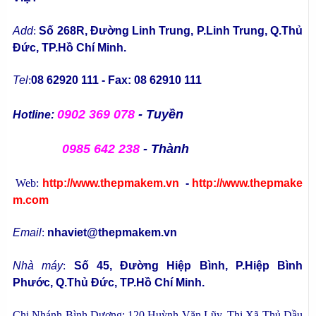
Add
:
Số 268R, Đường Linh Trung, P.Linh Trung, Q.Thủ
Đức, TP.Hồ Chí Minh.
Tel
:
08 62920 111 - Fax: 08 62910 111
0902 369 078
- Tuyền
Hotline:
0985 642 238
- Thành
Web:
http://www.thepmakem.vn
-
http://www.thepmake
m.com
Email
:
nhaviet@thepmakem.vn
Nhà máy
:
Số 45, Đường Hiệp Bình, P.Hiệp Bình
Phước, Q.Thủ Đức, TP.Hồ Chí Minh.
Chi Nhánh Bình Dương:
120 Huỳnh Văn Lũy, Thị Xã Thủ Dầu