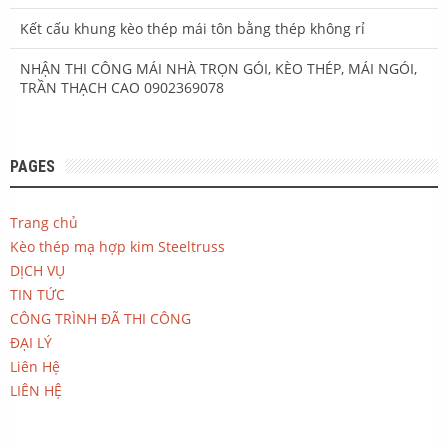
Kết cấu khung kèo thép mái tôn bằng thép không rỉ
NHẬN THI CÔNG MÁI NHÀ TRỌN GÓI, KÈO THÉP, MÁI NGÓI,
TRẦN THẠCH CAO 0902369078
PAGES
Trang chủ
Kèo thép mạ hợp kim Steeltruss
DỊCH VỤ
TIN TỨC
CÔNG TRÌNH ĐÃ THI CÔNG
ĐẠI LÝ
Liên Hệ
LIÊN HỆ