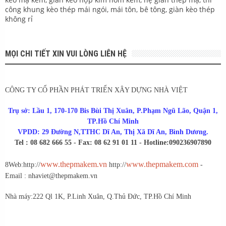
công khung kèo thép mái ngói, mái tôn, bê tông, giàn kèo thép
không rỉ
MỌI CHI TIẾT XIN VUI LÒNG LIÊN HỆ
CÔNG TY CỔ PHẦN PHÁT TRIỂN XÂY DỰNG NHÀ VIỆT
Trụ sở: Lầu 1, 170-170 Bis Bùi Thị Xuân, P.Phạm Ngũ Lão, Quận 1,
TP.Hồ Chí Minh
VPDD: 29 Đường N,TTHC Dĩ An, Thị Xã Dĩ An, Bình Dương.
Tel : 08 682 666 55 - Fax: 08 62 91 01 11 - Hotline:0902369078
90
www.thepmakem.vn
www.thepmakem.com
8
Web:http://
http://
-
Email : nhaviet@thepmakem.vn
Nhà máy:222 Ql 1K, P.Linh Xuân, Q.Thủ Đức, TP.Hồ Chí Minh