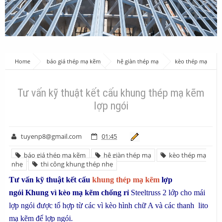
Home
báo giá thép mạ kẽm
hệ giàn thép mạ
kèo thép mạ
nhẹ
thi công khung thép nhẹ
Tư vấn kỹ thuật kết cấu khung thép mạ
kẽm lợp ngói
Tư vấn kỹ thuật kết cấu khung thép mạ kẽm
lợp ngói
tuyenp8@gmail.com
01:45
báo giá thép mạ kẽm
hệ giàn thép mạ
kèo thép mạ
nhẹ
thi công khung thép nhẹ
Tư vấn kỹ thuật kết cấu
khung thép mạ kẽm
lợp
ngói Khung vì kèo mạ kẽm chống rỉ
Steeltruss 2 lớp cho mái
lợp ngói được tổ hợp từ các vì kèo hình chữ A và các thanh lito
mạ kẽm để lợp ngói.