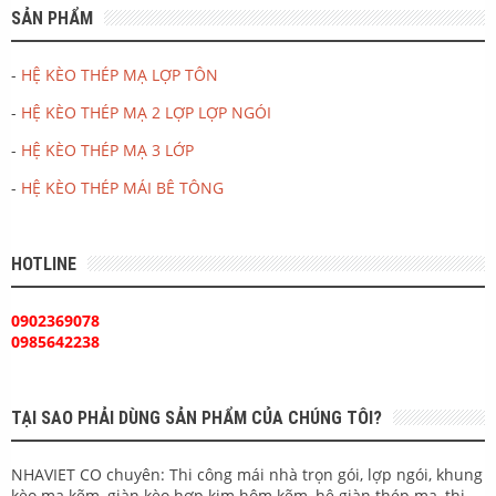
SẢN PHẨM
-
HỆ KÈO THÉP MẠ LỢP TÔN
-
HỆ KÈO THÉP MẠ 2 LỢP LỢP NGÓI
-
HỆ KÈO THÉP MẠ 3 LỚP
-
HỆ KÈO THÉP MÁI BÊ TÔNG
HOTLINE
0902369078
0985642238
TẠI SAO PHẢI DÙNG SẢN PHẨM CỦA CHÚNG TÔI?
NHAVIET CO chuyên: Thi công mái nhà trọn gói, lợp ngói, khung
kèo mạ kẽm, giàn kèo hợp kim hôm kẽm, hệ giàn thép mạ, thi