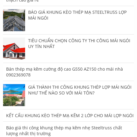
BÁO GIÁ KHUNG KÈO THÉP MẠ STEELTRUSS LỢP
MÁI NGÓI
TIÊU CHUẨN CHỌN CÔNG TY THI CÔNG MÁI NGÓI
UY TÍN NHẤT
Bán thép mạ kẽm cường độ cao G550 AZ150 cho mái nhà
0902369078
GIÁ THÀNH THI CÔNG KHUNG THÉP LỢP MÁI NGÓI
NHƯ THẾ NÀO SO VỚI MÁI TÔN?
KẾT CẤU KHUNG KÈO THÉP MẠ KẼM 2 LỚP CHO MÁI LỢP NGÓI
Báo giá thi công khung thép mạ kẽm nhẹ Steeltruss chất
lượng nhất thị trường